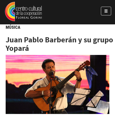
Pasar al contenido principal
Jump to main content
MÚSICA
Juan Pablo Barberán y su grupo
Yopará