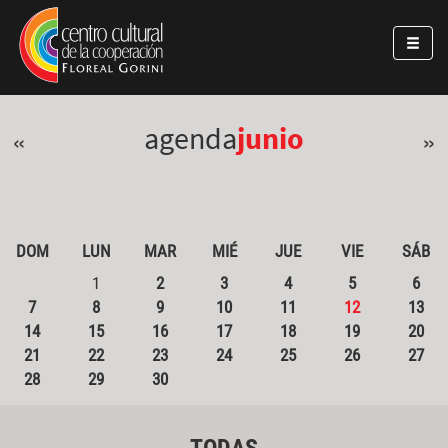
Pasar al contenido principal
Jump to main content
agenda
junio
«
»
DOM
LUN
MAR
MIÉ
JUE
VIE
SÁB
1
2
3
4
5
6
7
8
9
10
11
12
13
14
15
16
17
18
19
20
21
22
23
24
25
26
27
28
29
30