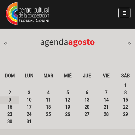
Pasar al contenido principal
Jump to main content
agenda
agosto
«
»
DOM
LUN
MAR
MIÉ
JUE
VIE
SÁB
1
2
3
4
5
6
7
8
9
10
11
12
13
14
15
16
17
18
19
20
21
22
23
24
25
26
27
28
29
30
31