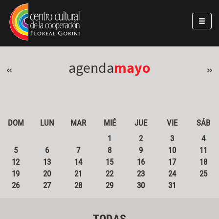
Pasar al contenido principal
Jump to main content
agenda
mayo
«
»
DOM
LUN
MAR
MIÉ
JUE
VIE
SÁB
1
2
3
4
5
6
7
8
9
10
11
12
13
14
15
16
17
18
19
20
21
22
23
24
25
26
27
28
29
30
31