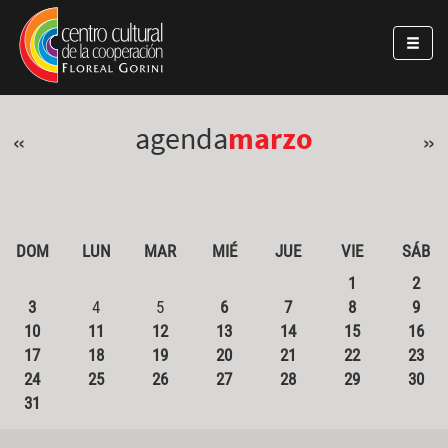
Pasar al contenido principal
Jump to main content
agenda
marzo
«
»
DOM
LUN
MAR
MIÉ
JUE
VIE
SÁB
1
2
3
4
5
6
7
8
9
10
11
12
13
14
15
16
17
18
19
20
21
22
23
24
25
26
27
28
29
30
31