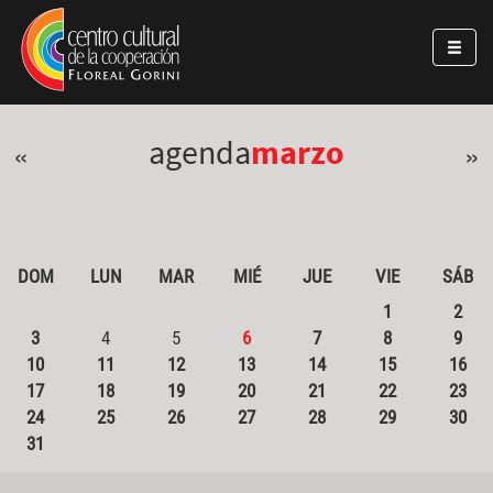
Pasar al contenido principal
Jump to main content
agenda
marzo
«
»
DOM
LUN
MAR
MIÉ
JUE
VIE
SÁB
1
2
3
4
5
6
7
8
9
10
11
12
13
14
15
16
17
18
19
20
21
22
23
24
25
26
27
28
29
30
31