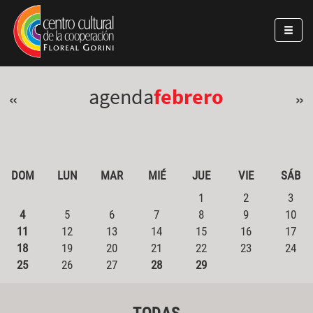
Pasar al contenido principal
Jump to main content
agenda
febrero
«
»
DOM
LUN
MAR
MIÉ
JUE
VIE
SÁB
1
2
3
4
5
6
7
8
9
10
11
12
13
14
15
16
17
18
19
20
21
22
23
24
25
26
27
28
29