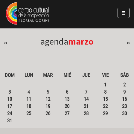
Pasar al contenido principal
Jump to main content
agenda
marzo
«
»
DOM
LUN
MAR
MIÉ
JUE
VIE
SÁB
1
2
3
4
5
6
7
8
9
10
11
12
13
14
15
16
17
18
19
20
21
22
23
24
25
26
27
28
29
30
31