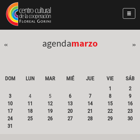
Pasar al contenido principal
Jump to main content
agenda
marzo
«
»
DOM
LUN
MAR
MIÉ
JUE
VIE
SÁB
1
2
3
4
5
6
7
8
9
10
11
12
13
14
15
16
17
18
19
20
21
22
23
24
25
26
27
28
29
30
31