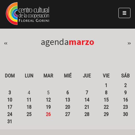
Pasar al contenido principal
Jump to main content
agenda
marzo
«
»
DOM
LUN
MAR
MIÉ
JUE
VIE
SÁB
1
2
3
4
5
6
7
8
9
10
11
12
13
14
15
16
17
18
19
20
21
22
23
24
25
26
27
28
29
30
31