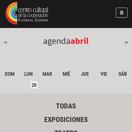
Pasar al contenido principal
Jump to main content
agenda
abril
«
»
DOM
LUN
MAR
MIÉ
JUE
VIE
SÁB
29
TODAS
EXPOSICIONES