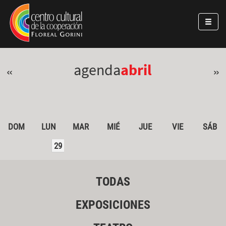
Pasar al contenido principal
Jump to main content
agenda
abril
«
»
DOM
LUN
MAR
MIÉ
JUE
VIE
SÁB
29
TODAS
EXPOSICIONES