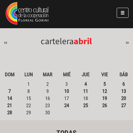
Pasar al contenido principal
Jump to main content
cartelera
abril
«
»
DOM
LUN
MAR
MIÉ
JUE
VIE
SÁB
1
2
3
4
5
6
7
8
9
10
11
12
13
14
15
16
17
18
19
20
21
22
23
24
25
26
27
28
29
30