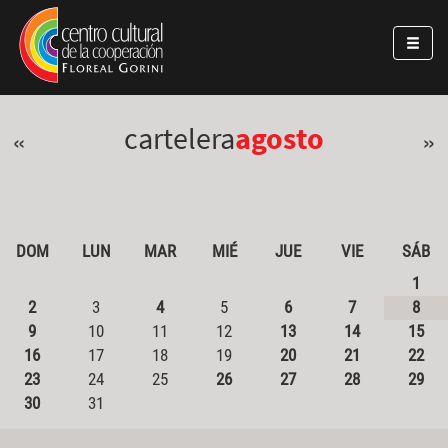
Pasar al contenido principal
Jump to main content
cartelera
agosto
«
»
DOM
LUN
MAR
MIÉ
JUE
VIE
SÁB
1
2
3
4
5
6
7
8
9
10
11
12
13
14
15
16
17
18
19
20
21
22
23
24
25
26
27
28
29
30
31