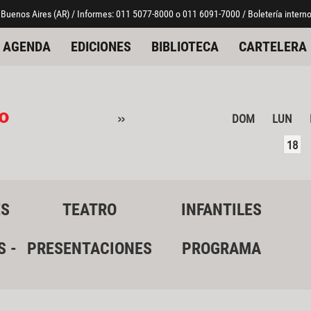
 Buenos Aires (AR) / Informes: 011 5077-8000 o 011 6091-7000 / Boletería interno
AGENDA
EDICIONES
BIBLIOTECA
CARTELERA
o
»
DOM
LUN
18
ES
TEATRO
INFANTILES
S -
PRESENTACIONES
PROGRAMA