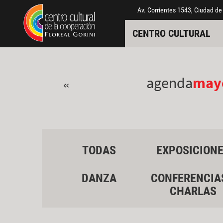
Pasar al contenido principal
Jump to main content
Av. Corrientes 1543, Ciudad de
CENTRO CULTURAL
agenda
may
«
TODAS
EXPOSICION
DANZA
CONFERENCIA
CHARLAS