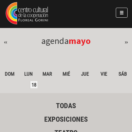
Pasar al contenido principal
Jump to main content
agenda
mayo
«
»
DOM
LUN
MAR
MIÉ
JUE
VIE
SÁB
18
TODAS
EXPOSICIONES