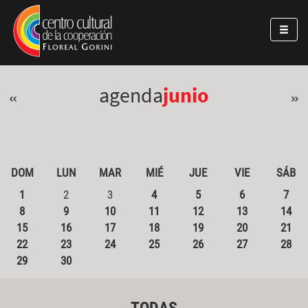
Pasar al contenido principal
Jump to main content
agenda
junio
«
»
DOM
LUN
MAR
MIÉ
JUE
VIE
SÁB
1
2
3
4
5
6
7
8
9
10
11
12
13
14
15
16
17
18
19
20
21
22
23
24
25
26
27
28
29
30