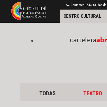
Pasar al contenido principal
Jump to main content
Av. Corrientes 1543, Ciudad de
CENTRO CULTURAL
cartelera
abr
«
TODAS
TEATRO