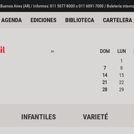
 Buenos Aires (AR) / Informes: 011 5077-8000 o 011 6091-7000 / Boletería interno
AGENDA
EDICIONES
BIBLIOTECA
CARTELERA
il
»
DOM
LUN
1
7
8
14
15
21
22
28
29
INFANTILES
VARIETÉ