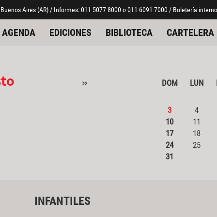
 Buenos Aires (AR) / Informes: 011 5077-8000 o 011 6091-7000 / Boletería interno
AGENDA
EDICIONES
BIBLIOTECA
CARTELERA
sto
»
DOM
LUN
3
4
10
11
17
18
24
25
31
INFANTILES