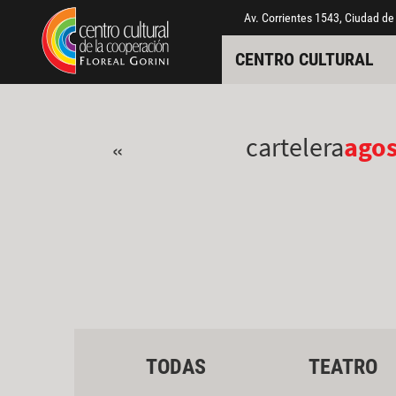
Pasar al contenido principal
Jump to main content
Av. Corrientes 1543, Ciudad de
CENTRO CULTURAL
cartelera
ago
«
TODAS
TEATRO