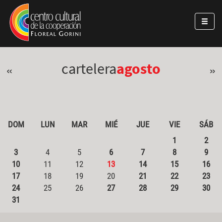
Pasar al contenido principal
Jump to main content
cartelera
agosto
«
»
DOM
LUN
MAR
MIÉ
JUE
VIE
SÁB
1
2
3
4
5
6
7
8
9
10
11
12
13
14
15
16
17
18
19
20
21
22
23
24
25
26
27
28
29
30
31