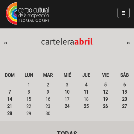
Pasar al contenido principal
Jump to main content
cartelera
abril
«
»
DOM
LUN
MAR
MIÉ
JUE
VIE
SÁB
1
2
3
4
5
6
7
8
9
10
11
12
13
14
15
16
17
18
19
20
21
22
23
24
25
26
27
28
29
30