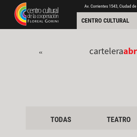
Pasar al contenido principal
Jump to main content
Av. Corrientes 1543, Ciudad de
CENTRO CULTURAL
cartelera
abr
«
TODAS
TEATRO