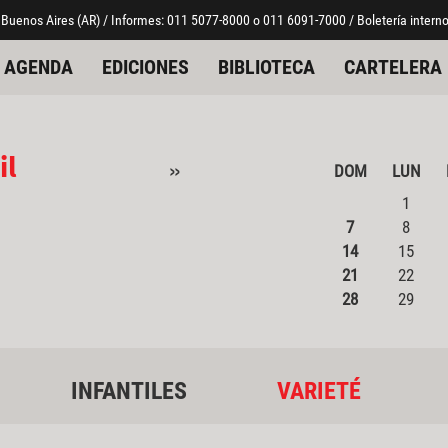
 Buenos Aires (AR) / Informes: 011 5077-8000 o 011 6091-7000 / Boletería interno
AGENDA
EDICIONES
BIBLIOTECA
CARTELERA
il
»
DOM
LUN
1
7
8
14
15
21
22
28
29
INFANTILES
VARIETÉ