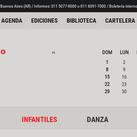
 Buenos Aires (AR) / Informes: 011 5077-8000 o 011 6091-7000 / Boletería interno
AGENDA
EDICIONES
BIBLIOTECA
CARTELERA
io
»
DOM
LUN
1
2
8
9
15
16
22
23
29
30
INFANTILES
DANZA