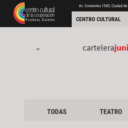
Pasar al contenido principal
Jump to main content
Av. Corrientes 1543, Ciudad de
CENTRO CULTURAL
cartelera
jun
«
TODAS
TEATRO