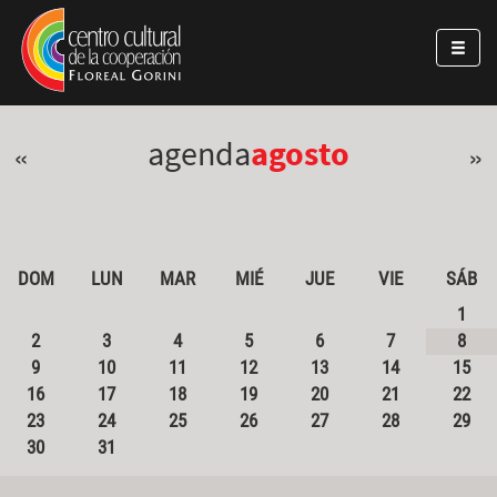
Pasar al contenido principal
Jump to main content
agenda
agosto
«
»
DOM
LUN
MAR
MIÉ
JUE
VIE
SÁB
1
2
3
4
5
6
7
8
9
10
11
12
13
14
15
16
17
18
19
20
21
22
23
24
25
26
27
28
29
30
31