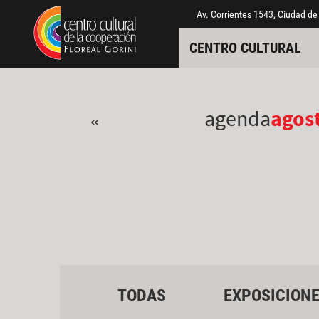
Pasar al contenido principal
Jump to main content
Av. Corrientes 1543, Ciudad de
CENTRO CULTURAL
agenda
agos
«
TODAS
EXPOSICION