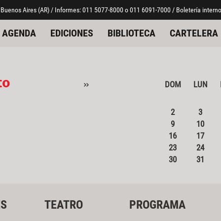
 Buenos Aires (AR) / Informes: 011 5077-8000 o 011 6091-7000 / Boletería interno
AGENDA
EDICIONES
BIBLIOTECA
CARTELERA
to
»
DOM
LUN
2
3
9
10
16
17
23
24
30
31
ES
TEATRO
PROGRAMA