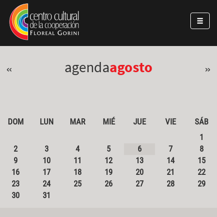
Pasar al contenido principal
Jump to main content
agenda
agosto
«
»
DOM
LUN
MAR
MIÉ
JUE
VIE
SÁB
1
2
3
4
5
6
7
8
9
10
11
12
13
14
15
16
17
18
19
20
21
22
23
24
25
26
27
28
29
30
31