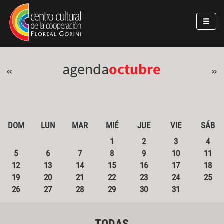
Pasar al contenido principal
Jump to main content
agenda
octubre
«
»
DOM
LUN
MAR
MIÉ
JUE
VIE
SÁB
1
2
3
4
5
6
7
8
9
10
11
12
13
14
15
16
17
18
19
20
21
22
23
24
25
26
27
28
29
30
31