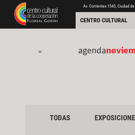
Pasar al contenido principal
Jump to main content
Av. Corrientes 1543, Ciudad de
CENTRO CULTURAL
agenda
novie
«
TODAS
EXPOSICION