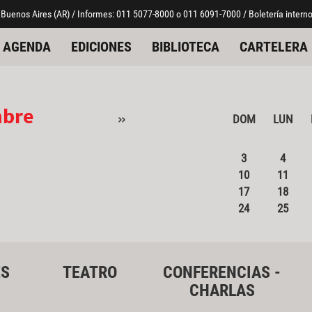
 Buenos Aires (AR) / Informes: 011 5077-8000 o 011 6091-7000 / Boletería interno
AGENDA
EDICIONES
BIBLIOTECA
CARTELERA
mbre
»
DOM
LUN
3
4
10
11
17
18
24
25
ES
TEATRO
CONFERENCIAS -
CHARLAS