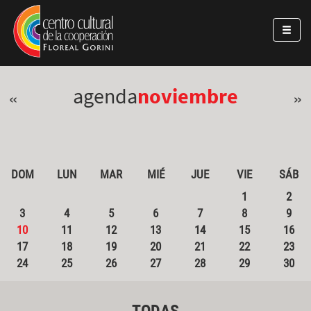
Pasar al contenido principal
Jump to main content
agenda
noviembre
«
»
DOM
LUN
MAR
MIÉ
JUE
VIE
SÁB
1
2
3
4
5
6
7
8
9
10
11
12
13
14
15
16
17
18
19
20
21
22
23
24
25
26
27
28
29
30