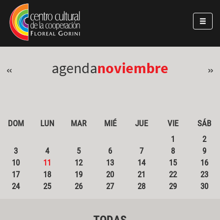
Pasar al contenido principal
Jump to main content
agenda
noviembre
«
»
DOM
LUN
MAR
MIÉ
JUE
VIE
SÁB
1
2
3
4
5
6
7
8
9
10
11
12
13
14
15
16
17
18
19
20
21
22
23
24
25
26
27
28
29
30