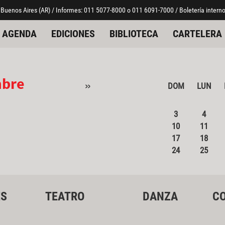
 Buenos Aires (AR) / Informes: 011 5077-8000 o 011 6091-7000 / Boletería interno
AGENDA
EDICIONES
BIBLIOTECA
CARTELERA
mbre
»
DOM
LUN
3
4
10
11
17
18
24
25
ES
TEATRO
DANZA
CO