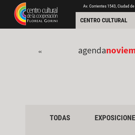
Pasar al contenido principal
Jump to main content
Av. Corrientes 1543, Ciudad de
CENTRO CULTURAL
agenda
novie
«
TODAS
EXPOSICION