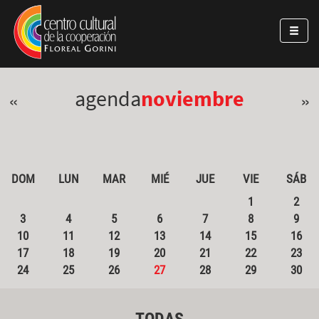
Pasar al contenido principal
Jump to main content
agenda
noviembre
«
»
DOM
LUN
MAR
MIÉ
JUE
VIE
SÁB
1
2
3
4
5
6
7
8
9
10
11
12
13
14
15
16
17
18
19
20
21
22
23
24
25
26
27
28
29
30