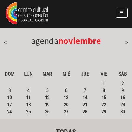
Pasar al contenido principal
Jump to main content
agenda
noviembre
«
»
DOM
LUN
MAR
MIÉ
JUE
VIE
SÁB
1
2
3
4
5
6
7
8
9
10
11
12
13
14
15
16
17
18
19
20
21
22
23
24
25
26
27
28
29
30