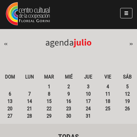
Pasar al contenido principal
Jump to main content
agenda
julio
«
»
DOM
LUN
MAR
MIÉ
JUE
VIE
SÁB
1
2
3
4
5
6
7
8
9
10
11
12
13
14
15
16
17
18
19
20
21
22
23
24
25
26
27
28
29
30
31