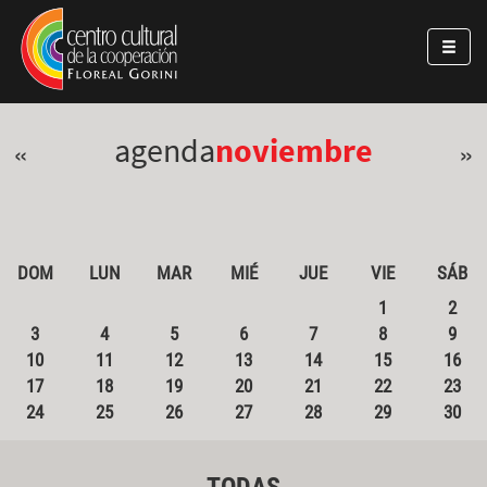
Pasar al contenido principal
Jump to main content
agenda
noviembre
«
»
DOM
LUN
MAR
MIÉ
JUE
VIE
SÁB
1
2
3
4
5
6
7
8
9
10
11
12
13
14
15
16
17
18
19
20
21
22
23
24
25
26
27
28
29
30