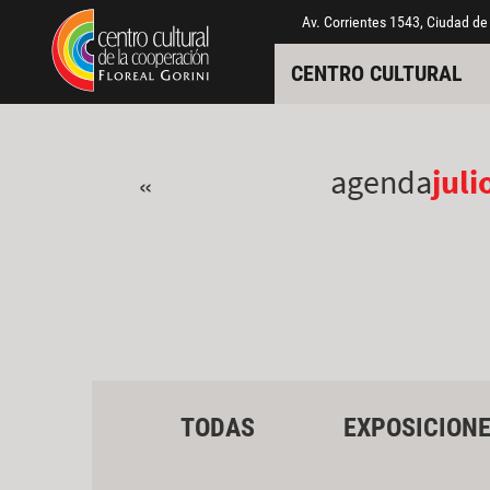
Pasar al contenido principal
Jump to main content
Av. Corrientes 1543, Ciudad de
CENTRO CULTURAL
agenda
juli
«
TODAS
EXPOSICION