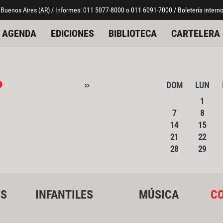
 Buenos Aires (AR) / Informes: 011 5077-8000 o 011 6091-7000 / Boletería interno
AGENDA
EDICIONES
BIBLIOTECA
CARTELERA
o
»
DOM
LUN
1
7
8
14
15
21
22
28
29
ES
INFANTILES
MÚSICA
CO