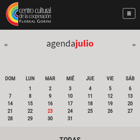
Pasar al contenido principal
Jump to main content
agenda
julio
«
»
DOM
LUN
MAR
MIÉ
JUE
VIE
SÁB
1
2
3
4
5
6
7
8
9
10
11
12
13
14
15
16
17
18
19
20
21
22
23
24
25
26
27
28
29
30
31