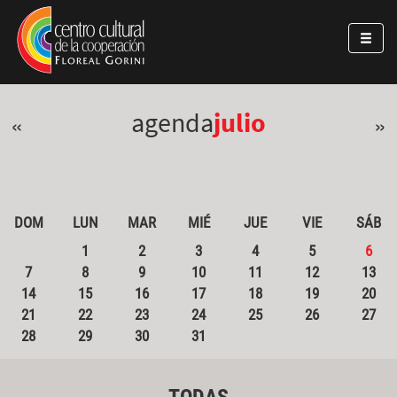
Pasar al contenido principal
Jump to main content
agenda
julio
«
»
DOM
LUN
MAR
MIÉ
JUE
VIE
SÁB
1
2
3
4
5
6
7
8
9
10
11
12
13
14
15
16
17
18
19
20
21
22
23
24
25
26
27
28
29
30
31