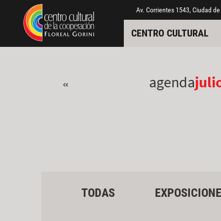
Pasar al contenido principal
Jump to main content
Av. Corrientes 1543, Ciudad de
CENTRO CULTURAL
agenda
juli
«
TODAS
EXPOSICION