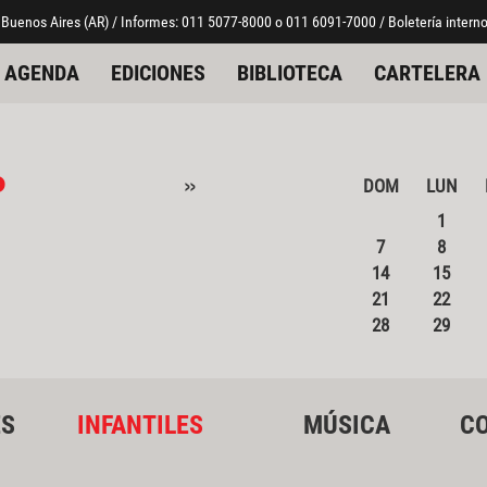
 Buenos Aires (AR) / Informes: 011 5077-8000 o 011 6091-7000 / Boletería interno
AGENDA
EDICIONES
BIBLIOTECA
CARTELERA
o
»
DOM
LUN
1
7
8
14
15
21
22
28
29
ES
INFANTILES
MÚSICA
CO