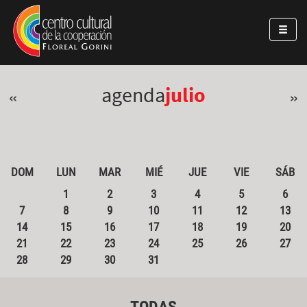
Pasar al contenido principal
Jump to main content
agenda
julio
«
»
DOM
LUN
MAR
MIÉ
JUE
VIE
SÁB
1
2
3
4
5
6
7
8
9
10
11
12
13
14
15
16
17
18
19
20
21
22
23
24
25
26
27
28
29
30
31