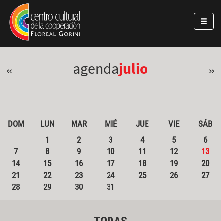
Pasar al contenido principal
Jump to main content
agenda
julio
«
»
DOM
LUN
MAR
MIÉ
JUE
VIE
SÁB
1
2
3
4
5
6
7
8
9
10
11
12
13
14
15
16
17
18
19
20
21
22
23
24
25
26
27
28
29
30
31