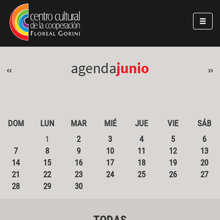
Pasar al contenido principal
Jump to main content
agenda
junio
«
»
DOM
LUN
MAR
MIÉ
JUE
VIE
SÁB
1
2
3
4
5
6
7
8
9
10
11
12
13
14
15
16
17
18
19
20
21
22
23
24
25
26
27
28
29
30