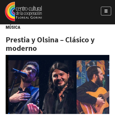
Pasar al contenido principal
Jump to main content
MÚSICA
Prestia y Olsina – Clásico y
moderno