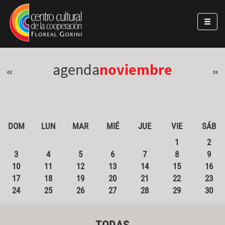
Pasar al contenido principal
Jump to main content
agenda
noviembre
«
»
DOM
LUN
MAR
MIÉ
JUE
VIE
SÁB
1
2
3
4
5
6
7
8
9
10
11
12
13
14
15
16
17
18
19
20
21
22
23
24
25
26
27
28
29
30