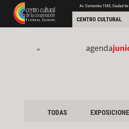
Pasar al contenido principal
Jump to main content
Av. Corrientes 1543, Ciudad de
CENTRO CULTURAL
agenda
juni
«
TODAS
EXPOSICION