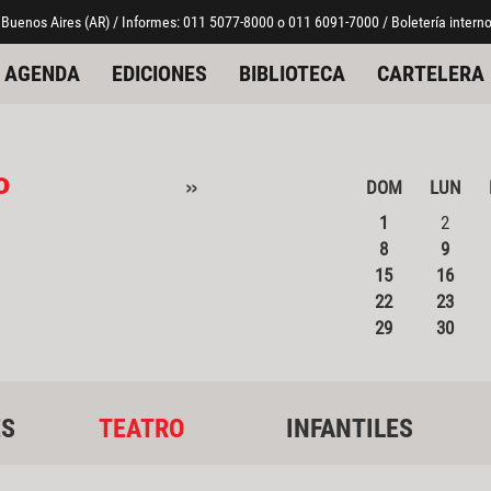
 Buenos Aires (AR) / Informes: 011 5077-8000 o 011 6091-7000 / Boletería interno
AGENDA
EDICIONES
BIBLIOTECA
CARTELERA
o
»
DOM
LUN
1
2
8
9
15
16
22
23
29
30
ES
TEATRO
INFANTILES