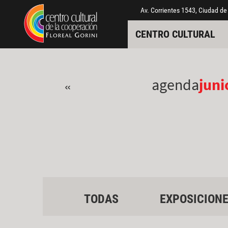
Pasar al contenido principal
Jump to main content
Av. Corrientes 1543, Ciudad de
CENTRO CULTURAL
agenda
juni
«
TODAS
EXPOSICION