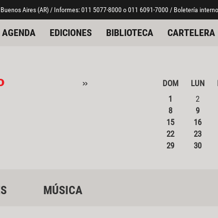
 Buenos Aires (AR) / Informes: 011 5077-8000 o 011 6091-7000 / Boletería interno
AGENDA
EDICIONES
BIBLIOTECA
CARTELERA
o
»
DOM
LUN
1
2
8
9
15
16
22
23
29
30
ES
MÚSICA