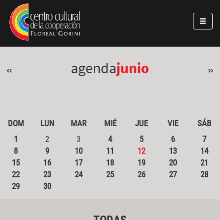
Pasar al contenido principal
Jump to main content
agenda
junio
«
»
DOM
LUN
MAR
MIÉ
JUE
VIE
SÁB
1
2
3
4
5
6
7
8
9
10
11
12
13
14
15
16
17
18
19
20
21
22
23
24
25
26
27
28
29
30