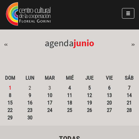
Pasar al contenido principal
Jump to main content
agenda
junio
«
»
DOM
LUN
MAR
MIÉ
JUE
VIE
SÁB
1
2
3
4
5
6
7
8
9
10
11
12
13
14
15
16
17
18
19
20
21
22
23
24
25
26
27
28
29
30