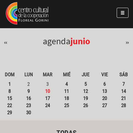
Pasar al contenido principal
Jump to main content
agenda
junio
«
»
DOM
LUN
MAR
MIÉ
JUE
VIE
SÁB
1
2
3
4
5
6
7
8
9
10
11
12
13
14
15
16
17
18
19
20
21
22
23
24
25
26
27
28
29
30