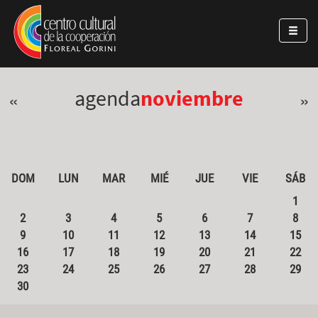
Pasar al contenido principal
Jump to main content
agenda
noviembre
«
»
DOM
LUN
MAR
MIÉ
JUE
VIE
SÁB
1
2
3
4
5
6
7
8
9
10
11
12
13
14
15
16
17
18
19
20
21
22
23
24
25
26
27
28
29
30